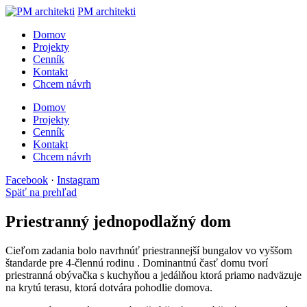
PM architekti
Domov
Projekty
Cenník
Kontakt
Chcem návrh
Domov
Projekty
Cenník
Kontakt
Chcem návrh
Facebook
·
Instagram
Späť na prehľad
Priestranný jednopodlažný dom
Cieľom zadania bolo navrhnúť
priestrannejší bungalov
vo vyššom
štandarde pre
4-člennú rodinu
. Dominantnú časť domu tvorí
priestranná obývačka s kuchyňou a jedálňou ktorá priamo nadväzuje
na krytú terasu, ktorá dotvára pohodlie domova.